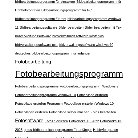
bildbearbeitungsprogramm für einsteiger
Bildbearbeitungsprogramm für
Hobbyfotografen
Bildbearbeitungsprogramm für PC
bildbearbeitungsprogramm für test
bildbearbeitungsprogramm windows
11
Bildbearbeitungssoftware
Bilder bearbeiten
Bilder bearbeiten mit Text
bildverwaltungssoftware
bildverwaltungssoftware kostenlos
bildverwaltungssoftware test
bildverwaltungssoftware windows 10
deutsches bildbearbeitungsprogramm für anfänger
Fotobearbeitung
Fotobearbeitungsprogramm
Fotobearbeitungsprogramme
Fotobearbeitungsprogramm Windows 7
Fotobearbeitungsprogramm Windows 10
Fotocollage erstellen
Fotocollage erstellen Programm
Fotocollage erstellen Windows 10
Fotocollagen erstellen
Fotocollage selber machen
Fotos bearbeiten
Fotosoftware
Fotos Sortieren
FotoWorks XL 2022
FotoWorks XL
2025
gutes bildbearbeitungsprogramm für anfänger
Hobbyfotografen