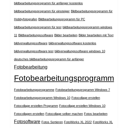
bildbearbeitungsprogramm für anfänger kostenlos
bildbearbeitungsprogramm für einsteiger
Bildbearbeitungsprogramm für
Hobbyfotografen
Bildbearbeitungsprogramm für PC
bildbearbeitungsprogramm für test
bildbearbeitungsprogramm windows
11
Bildbearbeitungssoftware
Bilder bearbeiten
Bilder bearbeiten mit Text
bildverwaltungssoftware
bildverwaltungssoftware kostenlos
bildverwaltungssoftware test
bildverwaltungssoftware windows 10
deutsches bildbearbeitungsprogramm für anfänger
Fotobearbeitung
Fotobearbeitungsprogramm
Fotobearbeitungsprogramme
Fotobearbeitungsprogramm Windows 7
Fotobearbeitungsprogramm Windows 10
Fotocollage erstellen
Fotocollage erstellen Programm
Fotocollage erstellen Windows 10
Fotocollagen erstellen
Fotocollage selber machen
Fotos bearbeiten
Fotosoftware
Fotos Sortieren
FotoWorks XL 2022
FotoWorks XL